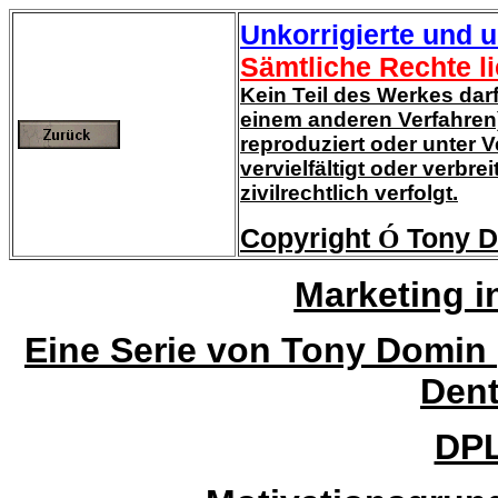
Unkorrigierte und 
Sämtliche Rechte l
Kein Teil des Werkes darf
einem anderen Verfahren
reproduziert oder unter 
vervielfältigt oder verbre
zivilrechtlich verfolgt.
Copyright
Ó
Tony D
Marketing i
Eine Serie von Tony Domin
Dent
DPL