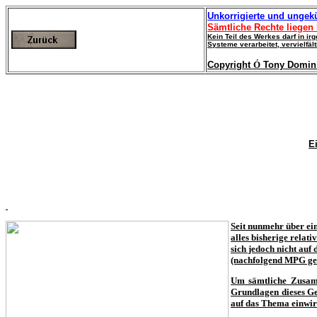
Unkorrigierte und ungekü
Sämtliche Rechte liegen
Kein Teil des Werkes darf in i
Systeme verarbeitet, vervielfäl
Copyright
Ó
Tony Domin
E
Seit nunmehr
über ei
alles bisherige relat
sich jedoch nicht auf
(nachfolgend MPG ge
Um sämtliche Zusamm
Grundlagen dieses Ge
auf das Thema einwir