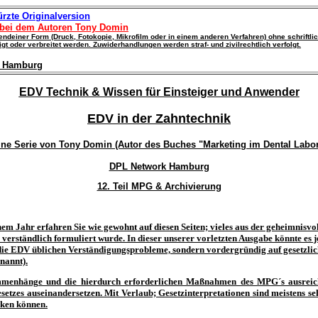
rzte Originalversion
 bei dem Autoren Tony Domin
rgendeiner Form (Druck, Fotokopie, Mikrofilm oder in einem anderen Verfahren) ohne schrif
tigt oder verbreitet werden.
Zuwiderhandlungen werden straf- und zivilrechtlich verfolgt.
 Hamburg
EDV Technik & Wissen für Einsteiger und Anwender
EDV in der Zahntechnik
ine Serie von Tony Domin (Autor des Buches "Marketing im Dental Labor
DPL Network Hamburg
12. Teil MPG & Archivierung
nem Jahr
erfahren Sie wie gewohnt auf diesen Seiten; vieles aus der geheimnisv
iv verständlich formuliert wurde. In dieser unserer vorletzten Ausgabe könnte es
 die EDV üblichen Verständigungsprobleme, sondern vordergründig auf gesetzlic
nannt).
enhänge und die hierdurch erforderlichen Maßnahmen des MPG´s ausreichen
setzes auseinandersetzen. Mit Verlaub; Gesetzinterpretationen sind meistens s
ken können.