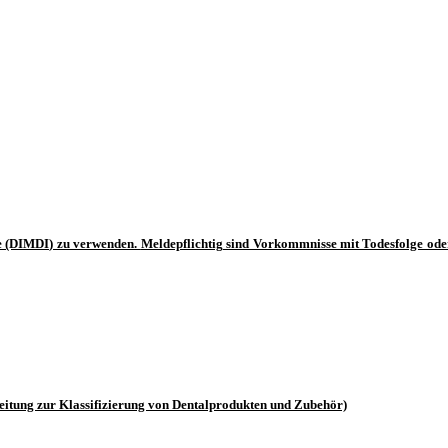
e
(DIMDI) zu verwenden.
Meldepflichtig
sind Vorkommnisse mit Todesfolge ode
eitung zur Klassifizierung von Dentalprodukten und Zubehör)