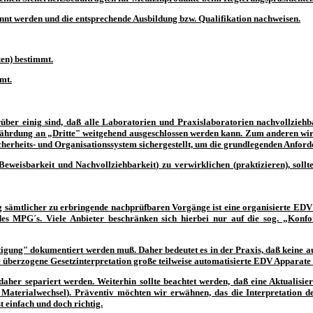
nnt werden und die entsprechende Ausbildung bzw. Qualifikation nachweisen.
en) bestimmt.
mt.
rüber einig sind, daß alle Laboratorien und Praxislaboratorien nachvollzieh
fährdung an „Dritte" weitgehend ausgeschlossen werden kann. Zum anderen wird
cherheits- und
Organisationssystem
sichergestellt, um die grundlegenden Anford
eisbarkeit und Nachvollziehbarkeit) zu verwirklichen (praktizieren), sollt
sämtlicher zu erbringende nachprüfbaren Vorgänge ist eine organisierte EDV L
 MPG´s. Viele Anbieter beschränken sich hierbei nur auf die sog. „Konfor
rtigung" dokumentiert werden muß. Daher bedeutet es in der Praxis, daß keine 
e überzogene Gesetzinterpretation große teilweise automatisierte EDV Apparate 
aher separiert werden. Weiterhin sollte beachtet werden, daß eine Aktualis
 Materialwechsel). Präventiv möchten wir erwähnen, das die Interpretation d
t einfach und doch richtig.