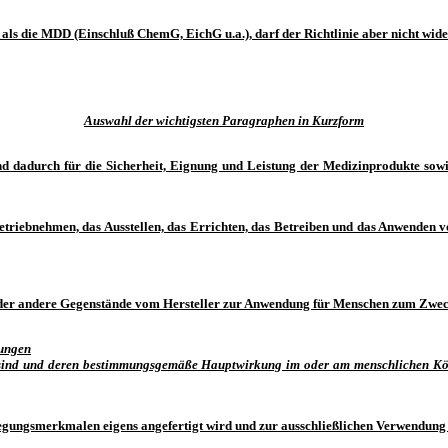
 als die MDD (Einschluß ChemG, EichG u.a.), darf der Richtlinie aber nicht wid
Auswahl der wichtigsten Paragraphen in Kurzform
nd dadurch für die Sicherheit, Eignung und Leistung der Medizinprodukte sow
 Inbetriebnehmen, das Ausstellen, das Errichten, das Betreiben und das Anwend
n oder andere Gegenstände vom Hersteller zur Anwendung für Menschen zum Zwe
rungen
t sind und deren bestimmungsgemäße Hauptwirkung im oder am menschlichen Kö
legungsmerkmalen eigens angefertigt wird und zur ausschließlichen Verwendung 