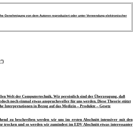
tliche Genehmigung von dem Autoren reproduziert oder unter Verwendung elektronischer
")
ollen Welt der Computertechnik. Wir persönlich sind der Überzeugung, daß
 jedoch noch einmal etwas anspruchsvoller für uns werden. Diese Theorie stützt
he Interpretationen in Bezug auf das
M
edizin –
P
rodukte –
G
esetz
d zu beschreiben werden wir uns im ersten Abschnitt intensiver mit den
ehr trocken und so werden wir zumindest im EDV Abschnitt etwas interessanter