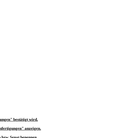
ungen" bestätigt wird.
anfertigungen" anzeigen.
 bzw. Senat
benennen