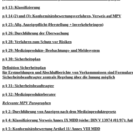
p
§ 13: Klassifizierung
p
§ 14 (2) und (3): Konformitätsbewertungsverfahren, Verweis auf MPV
p
§ 25: Allg. Anzeigepflicht
(Herstellung + lnverkehrbringen)
p
§ 26: Durchführung der Überwachung
p
§ 28: Verfahren zum Schutz vor Risiken
p
§ 29: Medizinprodukte- Beobachtungs- und Meldesystem
p
§ 30: Sicherheitsplan
Definition Sicherheitsplan
für Erstmeldungen und Abschlußberichte von Vorkommnissen sind
Formular
Sicherheitsbeauftragter zentrale Regelung über die Innung möglich
p
§ 31: Sicherheitsbeauftragter
p
§ 32: Medizinprodukteberater
Relevante MPV Paragraphen
p
§ 2: Durchführung von Anzeigen nach dem Medizinproduktegesetz
p
§ 4: Klassifizierung
Verweis Annex IX MDD (siehe: DIN V 13974 (01/97): Anl
p
§ 5:
Konformitätsbewertung
Artikel 11/
Annex VIII MDD