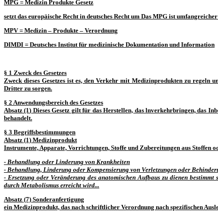
MPG
=
M
edizin
P
rodukte
G
esetz
setzt das europäische Recht in deutsches Recht um Das MPG ist umfangreicher
MPV
= Medizin – Produkte – Verordnung
DIMDI
=
D
eutsches
I
nstitut für
m
edizinische
D
okumentation und
I
nformation
§ 1
Zweck des Gesetzes
Zweck dieses Gesetzes ist es, den Verkehr mit Medizinprodukten zu regeln u
Dritter zu sorgen.
§ 2
Anwendungsbereich des Gesetzes
Absatz (1) Dieses Gesetz gilt für das Herstellen, das lnverkehrbringen, das
behandelt.
§ 3
Begriffsbestimmungen
Absatz (1)
Medizinprodukt
Instrumente, Apparate, Vorrichtungen, Stoffe und Zubereitungen aus Stoffe
- Behandlung oder Linderung von Krankheiten
- Behandlung, Linderung oder Kompensierung von Verletzungen oder Behinde
- Ersetzung oder Veränderung des anatomischen Aufbaus zu dienen bestimm
durch Metabolismus erreicht wird...
Absatz (7)
Sonderanfertigung
ein Medizinprodukt, das nach schriftlicher Verordnung nach spezifischen Aus