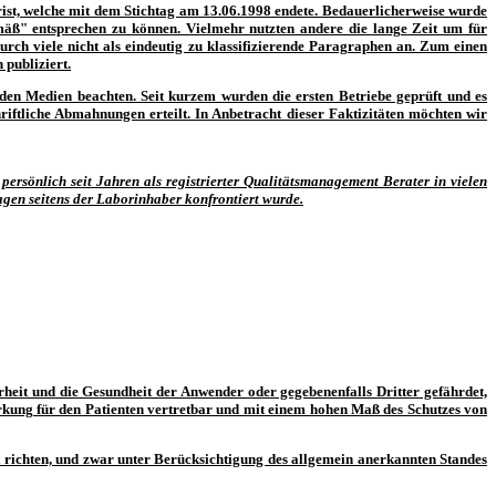
rist, welche mit dem Stichtag am 13.06.1998 endete. Bedauerlicherweise wurde
mäß" entsprechen zu können. Vielmehr nutzten andere die lange Zeit um für
rch viele nicht als eindeutig zu klassifizierende Paragraphen an. Zum einen
publiziert.
en Medien beachten. Seit kurzem wurden die ersten Betriebe geprüft und es
iftliche Abmahnungen erteilt. In Anbetracht dieser Faktizitäten möchten wir
ersönlich seit Jahren als registrierter Qualitätsmanagement Berater in vielen
en seitens der Laborinhaber konfrontiert wurde.
rheit und die Gesundheit der Anwender oder gegebenenfalls Dritter gefährdet,
rkung für den Patienten vertretbar und mit einem hohen Maß des Schutzes von
 richten, und zwar unter Berücksichtigung des allgemein anerkannten Standes