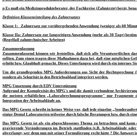
p
Es muß ein
Medizinprodukteberater,
der Fachkreise (Zahnärzte) berät, bena
Definition Klasseneinteilung des Zahnersatzes
Klasse 1: Zahnersatz zur vorübergehenden Anwendung (weniger als 60 Minut
Klasse IIa: Zahnersatz zur Iangzeitigen Anwendung (mehr als 30 Tage) bestim
(Regelfall zahntechnischer Arbeiten)
Zusammenfassung
Zusammenfassend können wir feststellen, daß sich alle Verantwortlichen da
sollten. Zum einen tragen diese Maßnahmen dazu bei, daß eine möglichen Ge
erhöht bzw. Glaubhaft gemacht. Dieses Unterfangen wird durch ein internes Si
Um die grundlegenden MPG Anforderungen aus Sicht der Rechtsprechung (Bew
sondern als Sekurität in den Betriebsablauf integriert werden.
MPG Umsetzung durch EDV Unterstützung
Aufgrund der Komplexität des MPG´s und die damit verbundene Archivierung 
die meisten erhältlichen „Laborabrechnungsprogramme" nur Fragmente des
Integration der Arbeitsabläufe an.
Das MPG Gesetz schreibt in keiner Weise vor, daß jede einzelne „Sonderanfe
einige Dental Laboratorien teilweise durch falsche Beratungen bzw. durch ein
Das MPG Gesetz ist als ein abgeschlossenes Thema zu betrachten und kann d
gravierende Veränderungen im Betrieb stattfinden (z.B. Arbeitsabläufe oder
abverlangt; wer denn nun mit seiner Formulierung recht hätte ? Die Antwort is