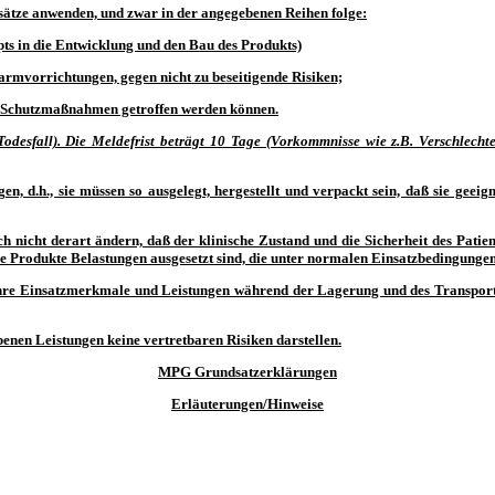
ätze anwenden, und zwar in der angegebenen Reihen folge:
pts in die Entwicklung und den Bau des Produkts)
rmvorrichtungen, gegen nicht zu beseitigende Risiken;
en Schutzmaßnahmen getroffen werden können.
desfall). Die Meldefrist beträgt 10 Tage (Vorkommnisse wie z.B. Verschlecht
, d.h., sie müssen so ausgelegt, hergestellt und verpackt sein, daß sie geeig
h nicht derart ändern, daß der klinische Zustand und die Sicherheit des Pati
Produkte Belastungen ausgesetzt sind, die unter normalen Einsatzbedingungen
h ihre Einsatzmerkmale und Leistungen während der Lagerung und des Transpor
nen Leistungen keine vertretbaren Risiken darstellen.
MPG Grundsatzerklärungen
Erläuterungen/Hinweise