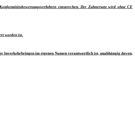
 Konformitätsbewertungsverfahren entsprechen. Der Zahnersatz wird ohne CE
rt worden ist.
lige lnverkehrbringen im eigenen Namen verantwortlich ist, unabhängig davon,