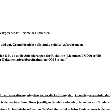
 vorgesehen ist + Name des Patienten
und ggf. Grund für nicht vollständig erfüllte Anforderungen
en läßt, ob es die Anforderungen der Richtlinie (d.h. Annex I MDD) erfüllt
t der Dokumentation übereinstimmen (QM-System !)
formitätserklärung
abgeben, in der die Erfüllung der ,,Grundlegenden Anforder
äsidenten bzw. Senat
ihres jeweiligen Bundeslandes als ,,Hersteller von Sonder
 einen
Sicherheitsbeauftragten für Medizinprodukte
beim
Regierungspräsidenten