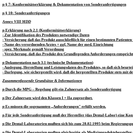
p
§ 7: Konformitätserklärung & Dokumentation von Sonderanfertigungen
p
§ 10: Sonderanfertigungen
Annex VIII MDD
p
Erklärung nach 2.1 (
Konformitätserklärung
)
- Zur Identifikation des Produktes notwendige Daten
- Versicherung daß das Produkt ausschließlich für einen bestimmten Patienten
- Name des verordnenden Arztes + ggf. Name der med. Einrichtung
- spez. Merkmale gemäß Verordnung
- Versicherung, daß das Produkt den Grundlegenden Anforderungen entspricht 
p
Dokumentation nach 3.1 (
technische Dokumentation
)
- Auslegung, Herstellung und Leistungsdaten des Produktes, so daß sich beurteil
- Darlegung, wie sichergestellt wird, daß die hergestellten Produkte stets mi
Zusammenfassende Grundsätze & Informationen
p
Durch die MPG – Regelung gilt ein Zahnersatz als
Sonderanfertigung
p
Der Zahnersatz wird den Klassen I + IIa zugeordnet.
p
Es müssen die sogenannten „
Anforderungen"
erfüllt werden.
p
Für jede Sonderanfertigung muß der Hersteller (das Dental-Labor) eine
Kon
p
Die Dental-Laboratorien mußten sich bis zum 28.02.1995
beim Regierungspr
p
Die Dental-Laboratorien mußten gleichzeitig als Medizinproduktehersteller