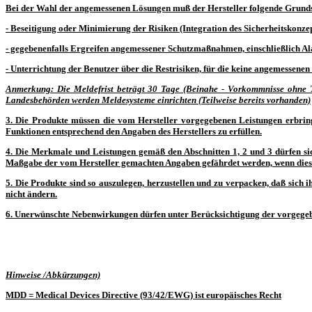
Bei der Wahl der angemessenen Lösungen muß der Hersteller folgende Grunds
- Beseitigung oder Minimierung der Risiken (Integration des Sicherheitskonze
- gegebenenfalls Ergreifen angemessener Schutzmaßnahmen, einschließlich Ala
- Unterrichtung der Benutzer über die Restrisiken, für die keine angemessen
Anmerkung:
Die Meldefrist beträgt 30 Tage (Beinahe - Vorkommnisse ohne To
Landesbehörden werden Meldesysteme einrichten (Teilweise bereits vorhanden)
3. Die Produkte müssen die vom Hersteller vorgegebenen Leistungen erbringen
Funktionen entsprechend den Angaben des Herstellers zu erfüllen.
4. Die Merkmale und Leistungen gemäß den Abschnitten 1, 2 und 3 dürfen sic
Maßgabe der vom Hersteller gemachten Angaben gefährdet werden, wenn diese 
5. Die Produkte sind so auszulegen, herzustellen und zu verpacken, daß sic
nicht ändern.
6. Unerwünschte Nebenwirkungen dürfen unter Berücksichtigung der vorgegebe
Hinweise /Abkürzungen)
MDD
=
M
edical
D
evices
D
irective (93/42/EWG) ist europäisches Recht