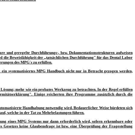
bare und geregelte Durchführungs-, bzw. Dokumentationsstrukturen aufweisen
 die Beweisfähigkeit der „tatsächlichen Durchführung" für das Dental Labor
erungen des MPG´s zu erfüllen.
e ein systematisiertes MPG Handbuch nicht nur in Betracht gezogen werden,
ösung; mehr wie ein probates Werkzeug zu betrachten. In der Regel erfüllen
mitätserklärung". Einige reicherten ihre Programme zusätzlich durch die
automatisierte Handhabung notwendig wird. Bedauerlicher Weise bürdeten sich
auf, welche in der Tat zu Mehrbelastungen führen.
ierung eines MPG Systems
nur dann erforderlich
wird, sofern erkennbare oder
es Gesetzes keine Glaubensfrage ist bzw. eine Überprüfung der Fragestellung