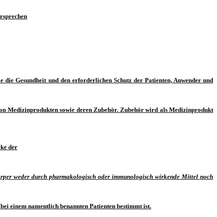
ersprechen
ie die Gesundheit und den erforderlichen Schutz der Patienten, Anwender und
en von Medizinprodukten sowie deren Zubehör. Zubehör wird als Medizinprodukt
cke der
rper weder durch pharmakologisch oder immunologisch wirkende Mittel noch
bei einem namentlich benannten Patienten bestimmt ist.