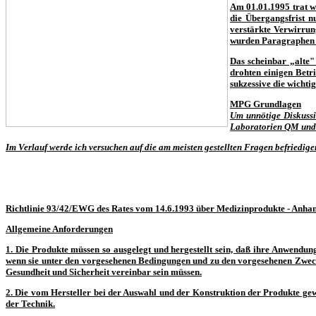
Am 01.01.1995 trat wi
die Übergangsfrist n
verstärkte Verwirrun
wurden Paragraphen f
Das scheinbar „alte"
drohten einigen Betr
sukzessive die wicht
MPG Grundlagen
Um unnötige Diskussio
Laboratorien QM und 
Im Verlauf werde ich versuchen auf die am meisten gestellten Fragen befriedig
Richtlinie 93/42/EWG des Rates vom 14.6.1993 über Medizinprodukte - Anhang
Allgemeine Anforderungen
1. Die Produkte müssen so ausgelegt und hergestellt sein, daß ihre Anwendun
wenn sie unter den vorgesehenen Bedingungen und zu den vorgesehenen Zwecke
Gesundheit und Sicherheit vereinbar sein müssen.
2. Die vom Hersteller bei der Auswahl und der Konstruktion der Produkte ge
der Technik.