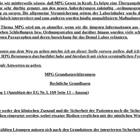
e wir mittlerweile wissen, daß MPG Gesetz in Kraft. Es folgte eine Übergangsf
ur sehr dürftig genutzt, um den neuen Anforderungen zukünftig „ordnungsge
g zu sorgen. Die allgemeine Verunsicherung seitens der Laborinhaber wuchs du
alsch interpretiert und zum anderen wurden häufig unqualifizierte Maßnahmen 
 Thema MPG wird um so aktueller, wenn wir die jüngsten Informationen aus d
ieben Schließungen bzw. Ordnungsstrafen und darüber hinaus wurden viele schr
igsten Paragraphen und deren Auswirkung für das Dental Labor erläutern.
nen aus dem Weg zu gehen möchte ich an dieser Stelle vorweg stellen, daß ich p
MPG Beratungen durchgeführt habe und hierdurch mit vielen verständlichen Frag
ende Antworten zu geben.
MPG Grundsatzerklärungen
Rechtliche Grundlagen
 1 (Amtsblatt der EG Nr. L 169 Seite 13 – Auszug)
g weder den klinischen Zustand und die Sicherheit der Patienten noch die Siche
n eingesetzt werden, wobei etwaige Risiken verglichen mit der nützlichen Wi
wählten Lösungen müssen sich nach den Grundsätzen der integrierten Sicherheit