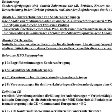
Erläuterung
Sonderanfertigungen sind danach Zahnersatz wie z.B. Brücken, Kronen etc.
Kennzeichnung in den Verkehr gebracht, muß aber den Anforderungen des §14
Absatz (12)
lnverkehrbringen von Sonderanfertigungen
jede Abgabe von Medizinprodukten an andere. Als lnverkehrbringen nach MPG g
- die Abgabe zum Zwecke der klinischen Prüfung
- das erneute Überlassen eines Med. Prod. nach seiner Inbetriebnahme beim Anwe
- die Anwendung im Rahmen der Therapie des Zahnarztes (praxiseigene Labors
Absatz (15)
Hersteller
Natürliche oder juristische Person, die für die Auslegung, Herstellung, Ver
ob diese Tätigkeiten von dieser Person oder stellvertretend für diese von eine
Relevante MPG Paragraphen
p
§ 3: Begriffsbestimmungen:
Sonderanfertigung
p
§ 5: Grundlegende Anforderungen
p
§ 7: Verantwortlicher für das erstmalige lnverkehrbringen
p
§ 8: Voraussetzungen für das lnverkehrbringen
(Sonderanfertigungen
ohne
C
Definition CE
rechtlich
: Verwaltungszeichen (Erfüllung der Anforderungen = Verkehrsfähigk
faktisch
: Gütesiegel, da die Anforderungen der MDD Sicherheit & Funktionsta
formal
:
ursprünglich
: CE = Communauté Européenne = EG
p
§ 12 (1): Konformitätsbewertungsverfahren für Sonderanfertigungen